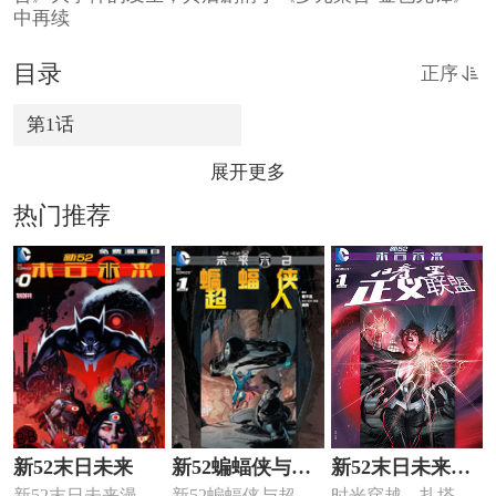
中再续
目录
正序
第1话
展开更多
热门推荐
新52末日未来
新52蝙蝠侠与超
新52末日未来暗
新52末日未来漫画
新52蝙蝠侠与超人
时光穿越，扎塔娜