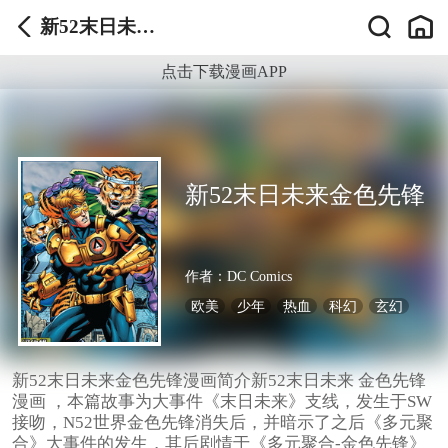
新52末日未来
金色先锋
点击下载漫画APP
新52末日未来金色先锋
作者：
DC Comics
欧美
少年
热血
科幻
玄幻
新52末日未来金色先锋漫画简介新52末日未来 金色先锋
漫画 ，本篇故事为大事件《末日未来》支线，发生于SW
接吻，N52世界金色先锋消失后，并暗示了之后《多元聚
合》大事件的发生，其后剧情于《多元聚合-金色先锋》