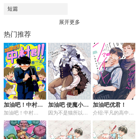
短篇
展开更多
热门推荐
加油吧！中村
加油吧 使魔小
加油吧优君！
加油吧！中村
因为不是猫所以就
介绍:平凡的高中
君！！
狼！
君！！ 详细介绍 加
被丢弃了的小狼，
生・优，像往常一
油吧！中...
被森林中...
样回家却...