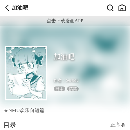
加油吧
点击下载漫画APP
加油吧
作者：
SeNMU
日本
搞笑
SeNMU欢乐向短篇
目录
正序