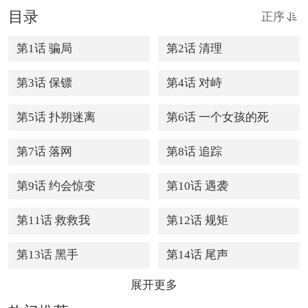
目录
正序
第1话 骗局
第2话 清理
第3话 保镖
第4话 对峙
第5话 扑朔迷离
第6话 一个女孩的死
第7话 落网
第8话 追踪
第9话 约会惊变
第10话 遇袭
第11话 救救我
第12话 规矩
第13话 黑手
第14话 尾声
展开更多