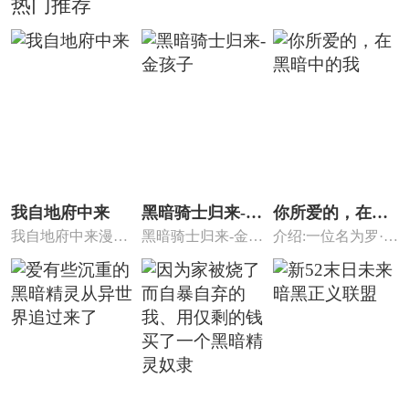
热门推荐
我自地府中来
黑暗骑士归来-金
你所爱的，在黑
我自地府中来漫画
黑暗骑士归来-金孩
介绍:一位名为罗·梅
孩子
暗中的我
免费阅读，我自地
子漫画 ，一个游离
多斯的艺术家摆脱
府中来漫...
在黑...
了城...