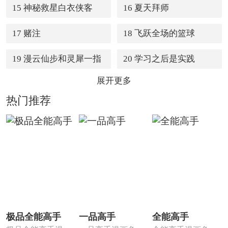
15 神秘救星白衣侠客
16 夏天拜师
17 赌注
18 飞跃全场的篮球
19 漫云仙步和灵犀一指
20 学习之后是实践
展开更多
热门推荐
极品全能高手
一品高手
全能高手