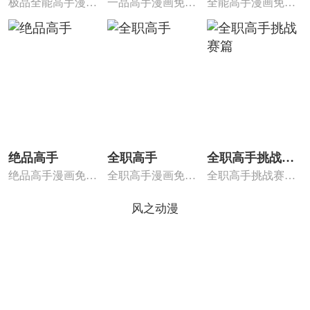
极品全能高手漫画
一品高手漫画免费
全能高手漫画免费
免费阅读，极品全
阅读，一品高手漫
阅读，全能高手漫
能高手漫...
画由本站...
画由本站...
绝品高手
全职高手
全职高手挑战赛
绝品高手漫画免费
全职高手漫画免费
全职高手挑战赛篇
篇
阅读，绝品高手漫
阅读，全职高手漫
漫画免费阅读，全
画由本站...
画由本站...
职高手挑...
风之动漫