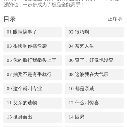
强的他，一步步成为了极品全能高手！
目录
正序
01 眼睛搞事了
02 很巧啊
03 很快啊你搞偷袭
04 茶艺人生
05 你的脸打我拳头上了
06 查了，好像也没查
07 抽奖不是有手就行
08 这波我在大气层
09 这个就叫专业
10 都是亲戚
11 父亲的遗物
12 什么叫惊喜
13 挺身而出
14 困局